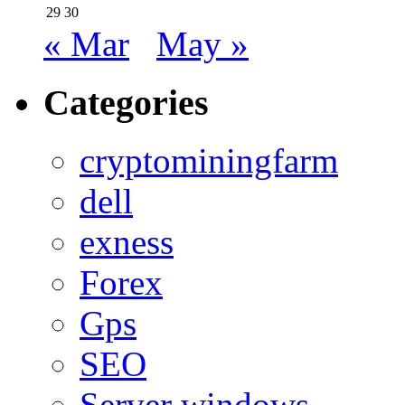
29
30
« Mar
May »
Categories
cryptominingfarm
dell
exness
Forex
Gps
SEO
Server windows