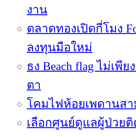
งาน
ตลาดทองเปิดกี่โมง 
ลงทุนมือใหม่
ธง Beach flag ไม่เพีย
ตา
โคมไฟห้อยเพดานสาม
เลือกศูนย์ดูแลผู้ป่วย