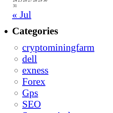
24
25
26
27
28
29
30
31
« Jul
Categories
cryptominingfarm
dell
exness
Forex
Gps
SEO