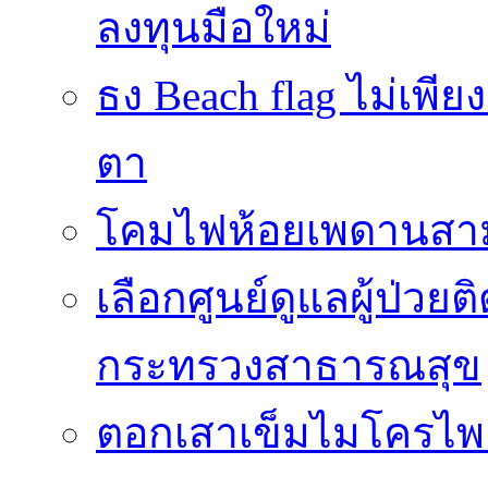
ลงทุนมือใหม่
ธง Beach flag ไม่เพีย
ตา
โคมไฟห้อยเพดานสาม
เลือกศูนย์ดูแลผู้ป่วย
กระทรวงสาธารณสุข
ตอกเสาเข็มไมโครไพล์ 