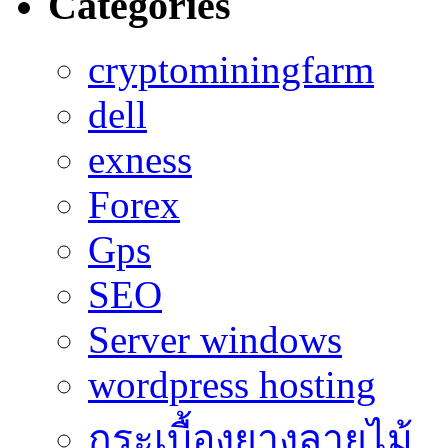
Categories
cryptominingfarm
dell
exness
Forex
Gps
SEO
Server windows
wordpress hosting
กระเบื้องยางลายไม้