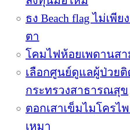
ลงทุนมือใหม่
ธง Beach flag ไม่เพีย
ตา
โคมไฟห้อยเพดานสาม
เลือกศูนย์ดูแลผู้ป่วย
กระทรวงสาธารณสุข
ตอกเสาเข็มไมโครไพล์ 
เหมา