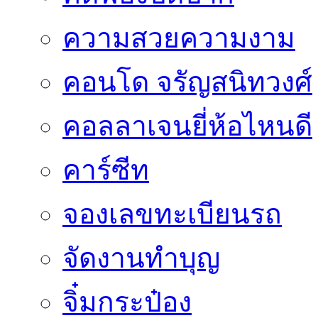
ความสวยความงาม
คอนโด จรัญสนิทวงศ์
คอลลาเจนยี่ห้อไหนดี
คาร์ซีท
จองเลขทะเบียนรถ
จัดงานทำบุญ
จิ๋มกระป๋อง