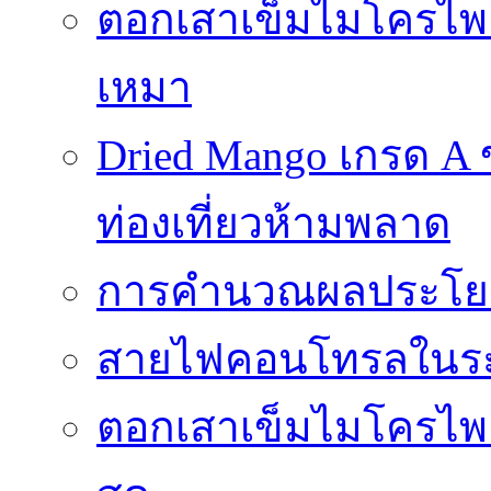
ตอกเสาเข็มไมโครไพล์ 
เหมา
Dried Mango เกรด A
ท่องเที่ยวห้ามพลาด
การคำนวณผลประโยชน
สายไฟคอนโทรลในร
ตอกเสาเข็มไมโครไพล์