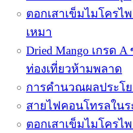
ตอกเสาเข็มไมโครไพล์ 
เหมา
Dried Mango เกรด A
ท่องเที่ยวห้ามพลาด
การคำนวณผลประโยชน
สายไฟคอนโทรลในร
ตอกเสาเข็มไมโครไพล์