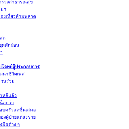
กระทรวงสาธารณสุข
หมา
่องเที่ยวห้ามพลาด
สุด
ยุดพักผ่อน
รา
ตอบโจทย์ผู้ประกอบการ
ัฒนาชีวิตเพศ
ส่วนร่วม
หลีแล้ว
นือกว่า
รอบครัวสดชื่นเสมอ
องผู้ป่วยแต่ละราย
มือต่าง ๆ