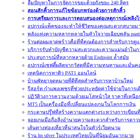
ลืมปัญหาในการจัดการขยะด้วยถังขยะ 240 ลิตร
สอนสักคิ้วการแก้ไขข้อบกพร่องด้วยการสักคิ้ว
การเตรียมการและการตอบสนองต่อเหตุการณ์เพลิงไหม
อุปกรณ์แพ็คของจะทำให้ชีวิตของคุณสะดวกสบายมา
พลังแห่งความหลากหลายในหัวใจวายเฉียบพลัน pant
ร้านต่อผมลาดพร้าวคือที่ที่คุณต้องการสำหรับการ
บริการรับทำบัญชีความสะดวกและความแม่นยำในกา
ประสบการณ์ที่หลากหลายด้วย Endpoint ล้ำสมัย
อุปกรณ์เซฟตี้ผลิตจากวัสดุที่มีความทนทานและมั่นค
เทคนิคการหาติว PAT1 ออนไลน์
บ้านพัทยาจุดหมายที่ดีที่สุดสำหรับการหาบ้านใหม่
รีสอร์ท กำแพงเพชรที่ช่วยประหยัดค่าใช้จ่ายในการ
ปฏิวัติวงการความงามด้วยเมโสหน้าใส ราคาที่เหนือ
MT5 เป็นเครื่องมือที่เปลี่ยนแปลงเกมในโลกการเงิน
กระดาษปรู๊ฟที่สร้างความแตกต่างระหว่างการเขียนที่ด
จอยเกมมือถือสิ่งอำนวยความสะดวกสำหรับการดาว
เส้นทางท่องเที่ยวที่น่าสนใจในทัวร์เวียดนาม
ร้าน lin silver ในประเทศไทยเป็นที่นิยมอันมากมาย