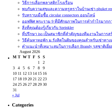
วิธีการเลือกพลาสติกโรงเรือน
พบกับความสุขและความหรูหราในบ้านเช่า phuket re
รับทราบเมื่อซื้อ circular connectors ออนไลน์
ออฟฟิศ พระราม 9 ที่มีศักยภาพในการทำกำไรมากกว่าก
สิ่งที่คุณต้องรู้เกี่ยวกับ Sprinkler
ที่ปรึกษา iso เป็นสมาชิกที่สำคัญของทีมงานในการสร
วิธีค้นหาหอพัก ม.รังสิตในฝันของคุณสำหรับเช่าทา
คำแนะนำที่เหมาะสมในการเลือก Brandy รสชาติเยี่ย
August 2026
M
T
W
T
F
S
S
1
2
3
4
5
6
7
8
9
10
11
12
13
14
15
16
17
18
19
20
21
22
23
24
25
26
27
28
29
30
31
« Jul
Categories