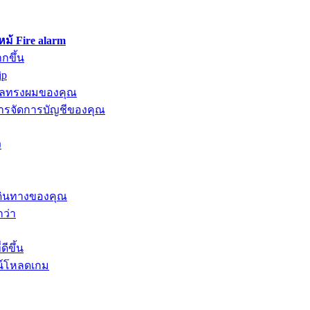
้ Fire alarm
กขึ้น
ip
ดูแลทรงผมของคุณ
รจัดการบัญชีของคุณ
ง
เดินทางของคุณ
กว่า
ีขึ้น
น์โหลดเกม