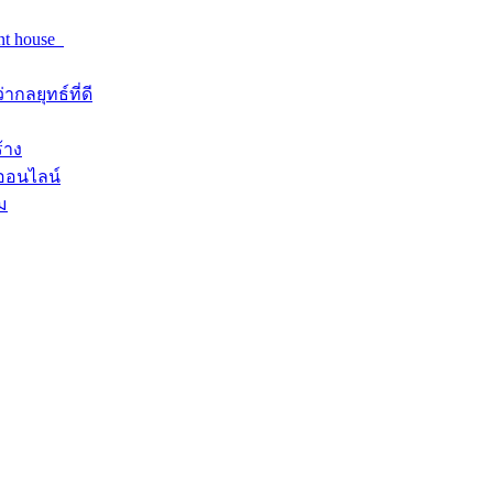
nt house
ลยุทธ์ที่ดี
้าง
งออนไลน์
ม