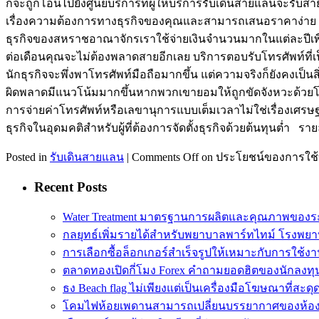
ก็จะถูกโอนไปยังศูนย์บริการที่ผู้ให้บริการรับเดินสายแลนจะรับส
เรื่องความต้องการทางธุรกิจของคุณและสามารถเสนอราคาง่าย ๆ
ธุรกิจของสหราชอาณาจักรเราใช้จ่ายเงินจำนวนมากในแต่ละปีเพื่
ต่อเดือนคุณจะไม่ต้องพลาดสายอีกเลย บริการตอบรับโทรศัพท์ที่เป
นักธุรกิจจะพึ่งพาโทรศัพท์มือถือมากขึ้น แต่ความจริงก็ยังคงเป
ผิดพลาดมีแนวโน้มมากขึ้นหากพวกเขายอมให้ถูกขัดจังหวะด้วยโทรศ
การจ่ายค่าโทรศัพท์หรือเลขานุการแบบเต็มเวลาไม่ใช่เรื่องเศรษ
ธุรกิจในอุดมคติสำหรับผู้ที่ต้องการจัดตั้งธุรกิจด้วยต้นทุนต่ำ รายล
Posted in
รับเดินสายแลน
|
Comments Off
on ประโยชน์ของการใช้
Recent Posts
Water Treatment มาตรฐานการผลิตและคุณภาพของร
กลยุทธ์เพิ่มรายได้สำหรับพยาบาลพาร์ทไทม์ โรงพย
การเลือกซื้อล็อกเกอร์สำเร็จรูปให้เหมาะกับการใช้ง
ตลาดทองเปิดกี่โมง Forex คำถามยอดฮิตของนักลงทุ
ธง Beach flag ไม่เพียงแต่เป็นเครื่องมือโฆษณาที่สะดุ
โคมไฟห้อยเพดานสามารถเปลี่ยนบรรยากาศของห้อ