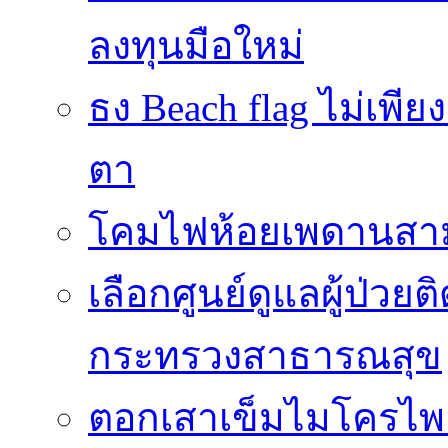
ลงทุนมือใหม่
ธง Beach flag ไม่เพีย
ตา
โคมไฟห้อยเพดานสาม
เลือกศูนย์ดูแลผู้ป่วย
กระทรวงสาธารณสุข
ตอกเสาเข็มไมโครไพล์ 