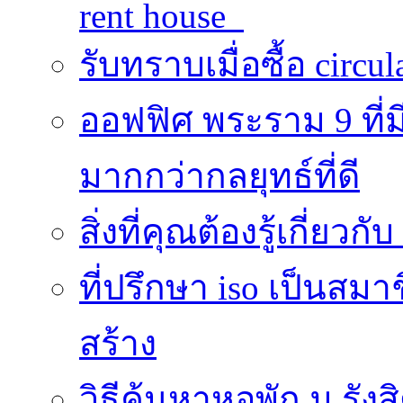
rent house
รับทราบเมื่อซื้อ circu
ออฟฟิศ พระราม 9 ที
มากกว่ากลยุทธ์ที่ดี
สิ่งที่คุณต้องรู้เกี่ยวกั
ที่ปรึกษา iso เป็นส
สร้าง
วิธีค้นหาหอพัก ม.รั