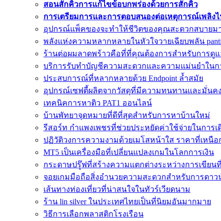
สอนสักคิ้วการแก้ไขข้อบกพร่องด้วยการสักคิ้ว
การเตรียมการและการตอบสนองต่อเหตุการณ์เพลิงไหม
อุปกรณ์แพ็คของจะทำให้ชีวิตของคุณสะดวกสบายมา
พลังแห่งความหลากหลายในหัวใจวายเฉียบพลัน pant
ร้านต่อผมลาดพร้าวคือที่ที่คุณต้องการสำหรับการ
บริการรับทำบัญชีความสะดวกและความแม่นยำในกา
ประสบการณ์ที่หลากหลายด้วย Endpoint ล้ำสมัย
อุปกรณ์เซฟตี้ผลิตจากวัสดุที่มีความทนทานและมั่นค
เทคนิคการหาติว PAT1 ออนไลน์
บ้านพัทยาจุดหมายที่ดีที่สุดสำหรับการหาบ้านใหม่
รีสอร์ท กำแพงเพชรที่ช่วยประหยัดค่าใช้จ่ายในการ
ปฏิวัติวงการความงามด้วยเมโสหน้าใส ราคาที่เหนือ
MT5 เป็นเครื่องมือที่เปลี่ยนแปลงเกมในโลกการเงิน
กระดาษปรู๊ฟที่สร้างความแตกต่างระหว่างการเขียนที่ด
จอยเกมมือถือสิ่งอำนวยความสะดวกสำหรับการดาว
เส้นทางท่องเที่ยวที่น่าสนใจในทัวร์เวียดนาม
ร้าน lin silver ในประเทศไทยเป็นที่นิยมอันมากมาย
วิธีการเลือกพลาสติกโรงเรือน