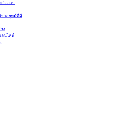
nt house
ลยุทธ์ที่ดี
้าง
งออนไลน์
ม