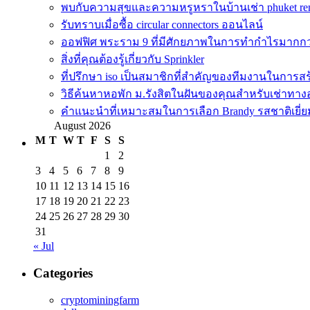
พบกับความสุขและความหรูหราในบ้านเช่า phuket re
รับทราบเมื่อซื้อ circular connectors ออนไลน์
ออฟฟิศ พระราม 9 ที่มีศักยภาพในการทำกำไรมากกว่าก
สิ่งที่คุณต้องรู้เกี่ยวกับ Sprinkler
ที่ปรึกษา iso เป็นสมาชิกที่สำคัญของทีมงานในการสร
วิธีค้นหาหอพัก ม.รังสิตในฝันของคุณสำหรับเช่าทา
คำแนะนำที่เหมาะสมในการเลือก Brandy รสชาติเยี่ย
August 2026
M
T
W
T
F
S
S
1
2
3
4
5
6
7
8
9
10
11
12
13
14
15
16
17
18
19
20
21
22
23
24
25
26
27
28
29
30
31
« Jul
Categories
cryptominingfarm