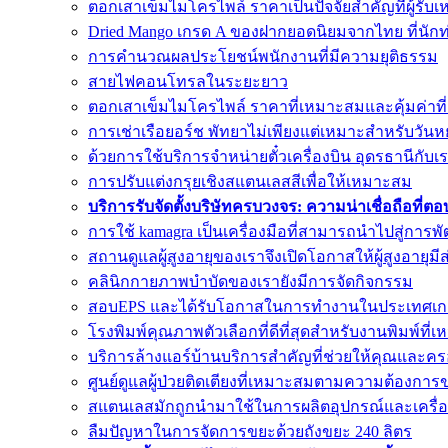
ตอกเสาเข็มไมโครไพล์ ราคาเป็นปัจจัยสำคัญที่ผู้รับเ
Dried Mango เกรด A ของฝากยอดนิยมจากไทย ที่นักท
การคำนวณผลประโยชน์พนักงานที่มีความยุติธรรม
สายไฟคอนโทรลในระยะยาว
ตอกเสาเข็มไมโครไพล์ ราคาที่เหมาะสมและคุ้มค่าที่
การเช่าเรือยอร์ช พัทยาไม่เพียงแต่เหมาะสำหรับวันห
ด้วยการใช้บริการจำหน่ายตั๋วเครื่องบิน อุดรธานีกับเ
การปรับแต่งกรุยเชิงสแตนเลสสีเพื่อให้เหมาะสม
บริการรับจัดตั้งบริษัทครบวงจร: ความน่าเชื่อถือที่
การใช้ kamagra เป็นเครื่องมือที่สามารถนำไปสู่การพ
สถานดูแลผู้สูงอายุของเราจึงเปิดโอกาสให้ผู้สูงอายุมี
คลินิกกายภาพบำบัดของเรายังมีการจัดกิจกรรม
สอบEPS และได้รับโอกาสในการทำงานในประเทศเกา
โรงพิมพ์คุณภาพตัวเลือกที่ดีที่สุดสำหรับงานพิมพ์ที่เห
บริการล้างแอร์บ้านบริการสำคัญที่ช่วยให้คุณและค
ศูนย์ดูแลผู้ป่วยติดเตียงที่เหมาะสมตามความต้องการข
สแตนเลสมักถูกนำมาใช้ในการผลิตอุปกรณ์และเครื่อง
ลืมปัญหาในการจัดการขยะด้วยถังขยะ 240 ลิตร