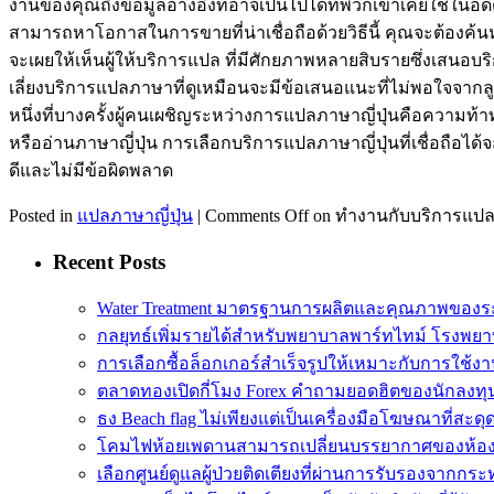
งานของคุณถึงข้อมูลอ้างอิงที่อาจเป็นไปได้ที่พวกเขาเคยใช้ใน
สามารถหาโอกาสในการขายที่น่าเชื่อถือด้วยวิธีนี้ คุณจะต้องค้นห
จะเผยให้เห็นผู้ให้บริการแปล ที่มีศักยภาพหลายสิบรายซึ่งเสนอ
เลี่ยงบริการแปลภาษาที่ดูเหมือนจะมีข้อเสนอแนะที่ไม่พอใจจากลู
หนึ่งที่บางครั้งผู้คนเผชิญระหว่างการแปลภาษาญี่ปุ่นคือความท้า
หรืออ่านภาษาญี่ปุ่น การเลือกบริการแปลภาษาญี่ปุ่นที่เชื่อถือ
ดีและไม่มีข้อผิดพลาด
Posted in
แปลภาษาญี่ปุ่น
|
Comments Off
on ทำงานกับบริการแปลภ
Recent Posts
Water Treatment มาตรฐานการผลิตและคุณภาพของร
กลยุทธ์เพิ่มรายได้สำหรับพยาบาลพาร์ทไทม์ โรงพย
การเลือกซื้อล็อกเกอร์สำเร็จรูปให้เหมาะกับการใช้ง
ตลาดทองเปิดกี่โมง Forex คำถามยอดฮิตของนักลงทุ
ธง Beach flag ไม่เพียงแต่เป็นเครื่องมือโฆษณาที่สะดุ
โคมไฟห้อยเพดานสามารถเปลี่ยนบรรยากาศของห้อ
เลือกศูนย์ดูแลผู้ป่วยติดเตียงที่ผ่านการรับรองจาก