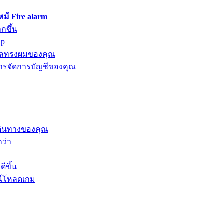
้ Fire alarm
กขึ้น
ip
ดูแลทรงผมของคุณ
รจัดการบัญชีของคุณ
ง
เดินทางของคุณ
กว่า
ีขึ้น
น์โหลดเกม