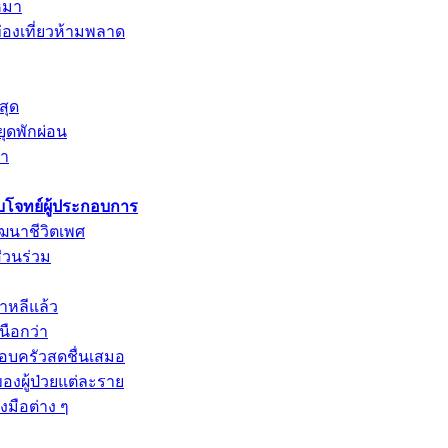
หมา
่องเที่ยวห้ามพลาด
สุด
ยุดพักผ่อน
รา
ตอบโจทย์ผู้ประกอบการ
ัฒนาชีวิตเพศ
ส่วนร่วม
หลีแล้ว
นือกว่า
รอบครัวสดชื่นเสมอ
องผู้ป่วยแต่ละราย
มือต่าง ๆ