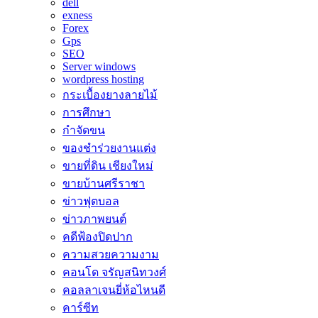
dell
exness
Forex
Gps
SEO
Server windows
wordpress hosting
กระเบื้องยางลายไม้
การศึกษา
กำจัดขน
ของชำร่วยงานแต่ง
ขายที่ดิน เชียงใหม่
ขายบ้านศรีราชา
ข่าวฟุตบอล
ข่าวภาพยนต์
คดีฟ้องปิดปาก
ความสวยความงาม
คอนโด จรัญสนิทวงศ์
คอลลาเจนยี่ห้อไหนดี
คาร์ซีท