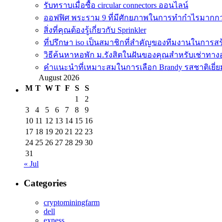
รับทราบเมื่อซื้อ circular connectors ออนไลน์
ออฟฟิศ พระราม 9 ที่มีศักยภาพในการทำกำไรมากกว่าก
สิ่งที่คุณต้องรู้เกี่ยวกับ Sprinkler
ที่ปรึกษา iso เป็นสมาชิกที่สำคัญของทีมงานในการสร
วิธีค้นหาหอพัก ม.รังสิตในฝันของคุณสำหรับเช่าทา
คำแนะนำที่เหมาะสมในการเลือก Brandy รสชาติเยี่ย
August 2026
M
T
W
T
F
S
S
1
2
3
4
5
6
7
8
9
10
11
12
13
14
15
16
17
18
19
20
21
22
23
24
25
26
27
28
29
30
31
« Jul
Categories
cryptominingfarm
dell
exness