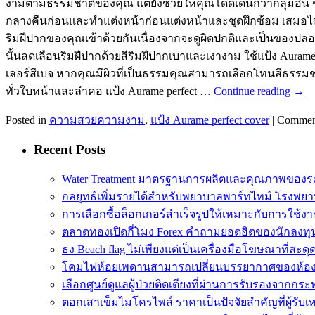
งามตามธรรมชาติของคุณ แต่ยังช่วยให้คุณโดดเด่นกว่ากลุ่มอื่น ๆ 
กลางคืนก่อนและทำแต่งหน้าก่อนแต่งหน้าและชุดฝึกซ้อม เสมอไปก
ริมฝีปากของคุณเข้าด้วยกันเนื่องจากจะดูผิดปกติและเป็นของปล
นั้นลดเลือนริมฝีปากด้วยสีริมฝีปากเบาและเงางาม ใช้แป้ง Aurame 
เลอร์สีเบจ หากคุณมีผิวที่เป็นธรรมคุณสามารถเลือกโทนสีธรรม
ทั่วใบหน้าและลำคอ แป้ง Aurame perfect …
Continue reading
→
Posted in
ความสวยความงาม
,
แป้ง Aurame perfect cover
|
Commen
Recent Posts
Water Treatment มาตรฐานการผลิตและคุณภาพของร
กลยุทธ์เพิ่มรายได้สำหรับพยาบาลพาร์ทไทม์ โรงพย
การเลือกซื้อล็อกเกอร์สำเร็จรูปให้เหมาะกับการใช้ง
ตลาดทองเปิดกี่โมง Forex คำถามยอดฮิตของนักลงทุ
ธง Beach flag ไม่เพียงแต่เป็นเครื่องมือโฆษณาที่สะดุ
โคมไฟห้อยเพดานสามารถเปลี่ยนบรรยากาศของห้อ
เลือกศูนย์ดูแลผู้ป่วยติดเตียงที่ผ่านการรับรองจาก
ตอกเสาเข็มไมโครไพล์ ราคาเป็นปัจจัยสำคัญที่ผู้รับเ