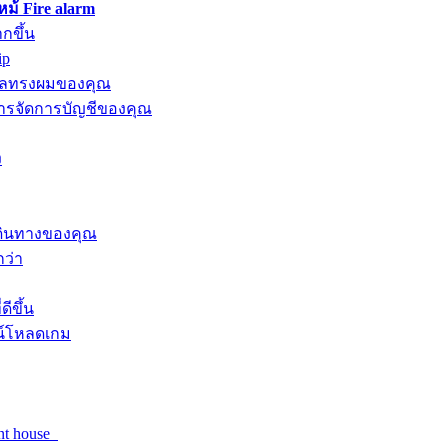
้ Fire alarm
กขึ้น
ip
ดูแลทรงผมของคุณ
รจัดการบัญชีของคุณ
ง
เดินทางของคุณ
กว่า
ีขึ้น
น์โหลดเกม
nt house