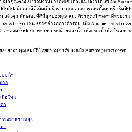
เมื่อคุณต้องเข้าร่วมงานปาร์ตี้พิเศษต้องแน่ใจว่าได้ใส่แป้ง Aura
ับลิปสติกเฉดสีที่เติมเต็มผิวของคุณ คุณควรเล่นทั้งตาหรือริมฝ
อม เล่นคุณลักษณะที่ดีที่สุดของคุณ สมมติว่าคุณมีดวงตาที่สวย
perfect cover เช่น รอยคล้ำจุดด่างดำรอย แป้ง Aurame perfect cove
ชาติของครีบปกปิด พยายามทาด้วยฟองน้ำแห้งแทนนิ้วมือ ใช้อย่าง
ts Off
on คุณสมบัติโดยธรรมชาติของแป้ง Aurame perfect cover
ะบบน้ำ
าบาล
าน
นมือใหม่
ดตา
ง
กระทรวงสาธารณสุข
หมา