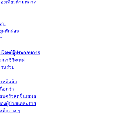
่องเที่ยวห้ามพลาด
สุด
ยุดพักผ่อน
รา
ตอบโจทย์ผู้ประกอบการ
ัฒนาชีวิตเพศ
ส่วนร่วม
หลีแล้ว
นือกว่า
รอบครัวสดชื่นเสมอ
องผู้ป่วยแต่ละราย
มือต่าง ๆ