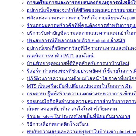
การเตรียมการและการตอบสนองต่อเหตุการณ์เพลิงไหม
อุปกรณ์แพ็คของจะทำให้ชีวิตของคุณสะดวกสบายมา
พลังแห่งความหลากหลายในหัวใจวายเฉียบพลัน pant
ร้านต่อผมลาดพร้าวคือที่ที่คุณต้องการสำหรับการ
บริการรับทำบัญชีความสะดวกและความแม่นยำในกา
ประสบการณ์ที่หลากหลายด้วย Endpoint ล้ำสมัย
อุปกรณ์เซฟตี้ผลิตจากวัสดุที่มีความทนทานและมั่นค
เทคนิคการหาติว PAT1 ออนไลน์
บ้านพัทยาจุดหมายที่ดีที่สุดสำหรับการหาบ้านใหม่
รีสอร์ท กำแพงเพชรที่ช่วยประหยัดค่าใช้จ่ายในการ
ปฏิวัติวงการความงามด้วยเมโสหน้าใส ราคาที่เหนือ
MT5 เป็นเครื่องมือที่เปลี่ยนแปลงเกมในโลกการเงิน
กระดาษปรู๊ฟที่สร้างความแตกต่างระหว่างการเขียนที่ด
จอยเกมมือถือสิ่งอำนวยความสะดวกสำหรับการดาว
เส้นทางท่องเที่ยวที่น่าสนใจในทัวร์เวียดนาม
ร้าน lin silver ในประเทศไทยเป็นที่นิยมอันมากมาย
วิธีการเลือกพลาสติกโรงเรือน
พบกับความสุขและความหรูหราในบ้านเช่า phuket re