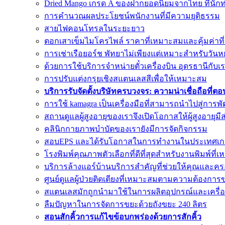
Dried Mango เกรด A ของฝากยอดนิยมจากไทย ที่นักท
การคำนวณผลประโยชน์พนักงานที่มีความยุติธรรม
สายไฟคอนโทรลในระยะยาว
ตอกเสาเข็มไมโครไพล์ ราคาที่เหมาะสมและคุ้มค่าที่
การเช่าเรือยอร์ช พัทยาไม่เพียงแต่เหมาะสำหรับวันห
ด้วยการใช้บริการจำหน่ายตั๋วเครื่องบิน อุดรธานีกับเ
การปรับแต่งกรุยเชิงสแตนเลสสีเพื่อให้เหมาะสม
บริการรับจัดตั้งบริษัทครบวงจร: ความน่าเชื่อถือที่
การใช้ kamagra เป็นเครื่องมือที่สามารถนำไปสู่การพ
สถานดูแลผู้สูงอายุของเราจึงเปิดโอกาสให้ผู้สูงอายุมี
คลินิกกายภาพบำบัดของเรายังมีการจัดกิจกรรม
สอบEPS และได้รับโอกาสในการทำงานในประเทศเกา
โรงพิมพ์คุณภาพตัวเลือกที่ดีที่สุดสำหรับงานพิมพ์ที่เห
บริการล้างแอร์บ้านบริการสำคัญที่ช่วยให้คุณและค
ศูนย์ดูแลผู้ป่วยติดเตียงที่เหมาะสมตามความต้องการข
สแตนเลสมักถูกนำมาใช้ในการผลิตอุปกรณ์และเครื่อง
ลืมปัญหาในการจัดการขยะด้วยถังขยะ 240 ลิตร
สอนสักคิ้วการแก้ไขข้อบกพร่องด้วยการสักคิ้ว