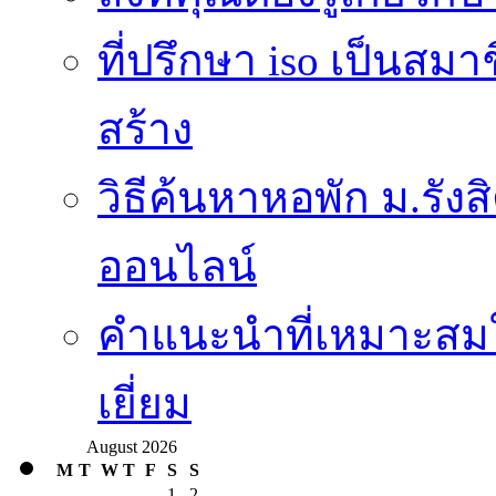
ที่ปรึกษา iso เป็นส
สร้าง
วิธีค้นหาหอพัก ม.รั
ออนไลน์
คำแนะนำที่เหมาะสมใ
เยี่ยม
August 2026
M
T
W
T
F
S
S
1
2